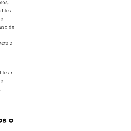
mos,
tiliza
 o
caso de
ecta a
ilizar
do
,
os o