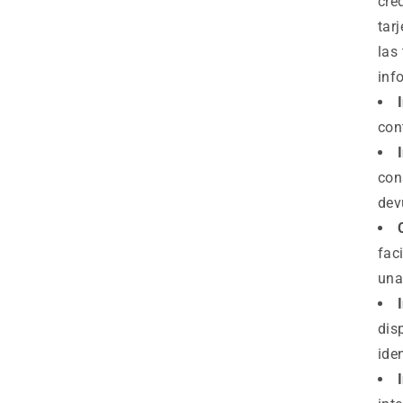
cré
tar
las
inf
con
con
dev
fac
una
dis
ide