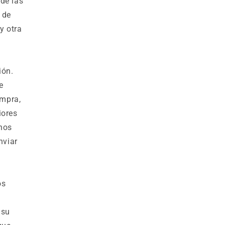
 de las
 de
y otra
ión.
e
ompra,
iores
 nos
nviar
os
 su