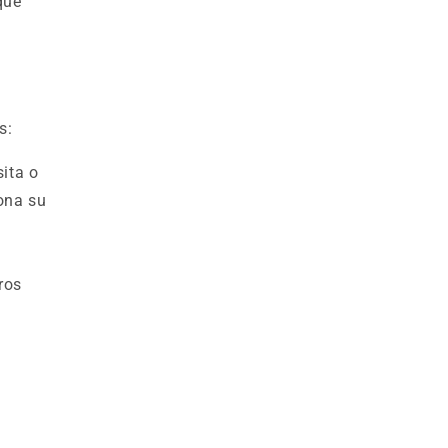
que
s:
ita o
iona su
ros