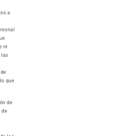
mos a
ersonal
ue
e ni
 las
 de
 lo que
ión de
n de