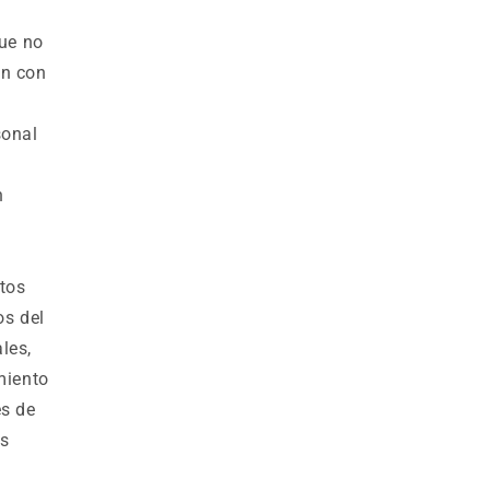
ue no
ón con
sonal
n
ntos
os del
les,
miento
es de
es