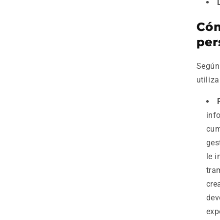
Cóm
per
Según 
utiliz
inf
cum
ges
le 
tra
cre
dev
exp