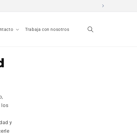
ntacto
Trabaja con nosotros
d
b,
 los
idad y
erle