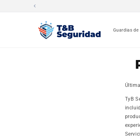
Ir
directamente
al contenido
Guardias de
Última
TyB Se
inclui
produc
experi
Servic