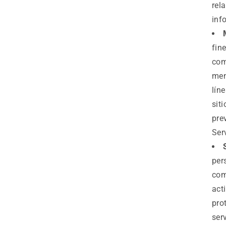
rel
inf
fin
com
men
lín
sit
pre
Ser
per
com
act
pro
ser