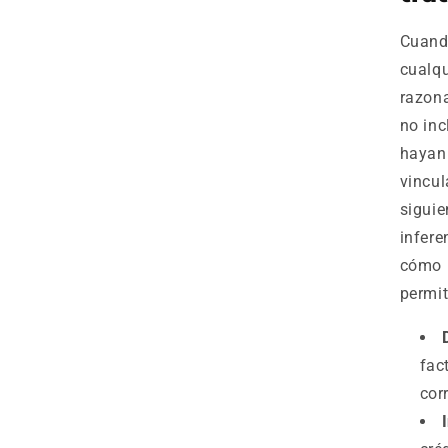
Cuando
cualqu
razona
no inc
hayan 
vincul
siguie
infere
cómo i
permit
fac
cor