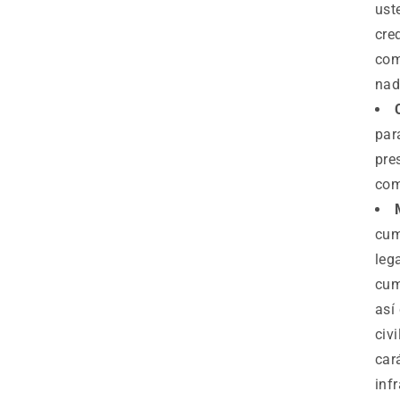
ust
cre
com
nad
par
pre
com
cum
leg
cum
así
civ
car
inf