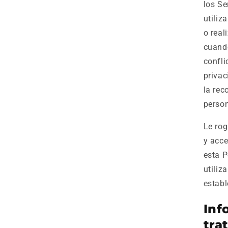
los Se
utiliz
o real
cuando
confli
privac
la rec
person
Le rog
y acce
esta P
utiliz
establ
Inf
tra