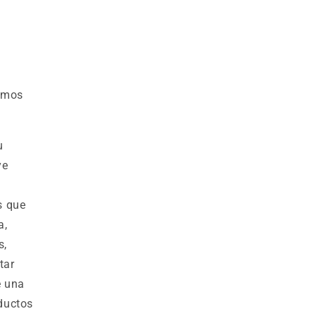
demos
u
ye
s que
a,
s,
tar
e una
ductos