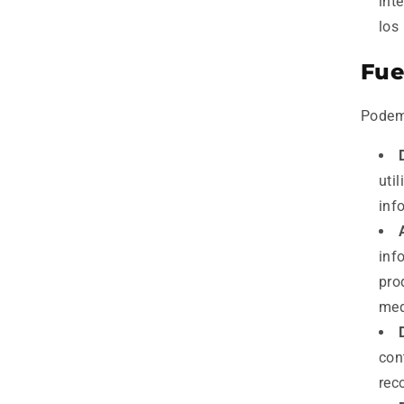
int
los
Fue
Podemo
uti
inf
inf
pro
med
con
rec