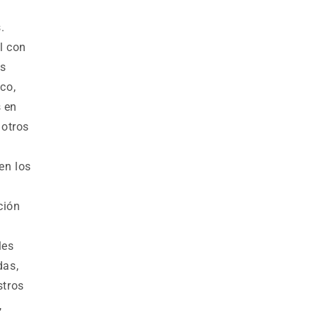
.
l con
es
co,
s en
 otros
en los
ción
les
das,
stros
,